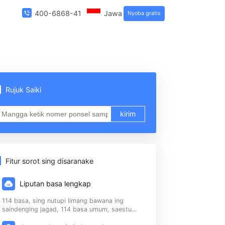
Babagan Kita
400-6868-419
Jawa
Nyoba gra
Rujuk Saiki
430
kirim
ti
Fitur sorot sing disaranake
Liputan basa lengkap
114 basa, sing nutupi limang bawana ing