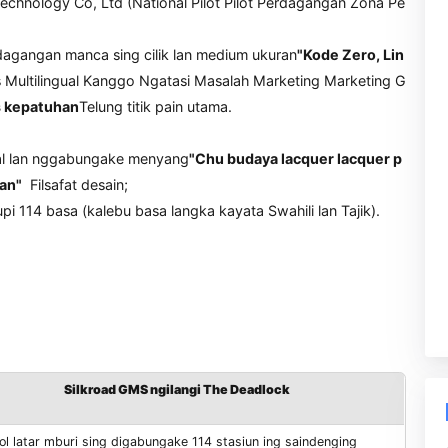
heng Technology Co, Ltd (National Pilot Pilot Perdagangan
an perdagangan manca sing cilik lan medium ukuran
"Kode Ze
na Situs Multilingual Kanggo Ngatasi Masalah Marketing Mar
, traps kepatuhan
Telung titik pain utama.
ra digital lan nggabungake menyang
"Chu budaya lacquer la
dagangan"
Filsafat desain;
al
, nutupi 114 basa (kalebu basa langka kayata Swahili lan Taj