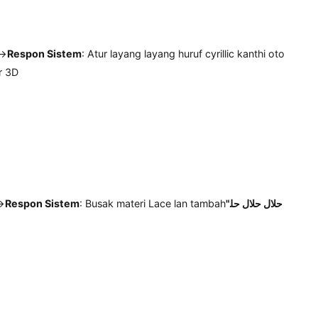
Implementasi fungsional
Tombol → Nggawe Multilingual
"Produksi Line Live"
Modul (kalebu su
ng → Pandhuan Pandhuan Logistik Switet kanthi otomatis
ropah Express + clearance Customs Customs Kazakhstan"
Renca
a ndhelikake lambang kertu kredit nalika ngunjungi, nyorot
"Dompe
Akun Pembayaran Lokal kanggo 92%)
if
ingung →
Respon Sistem
: Atur layang layang huruf cyrillic ka