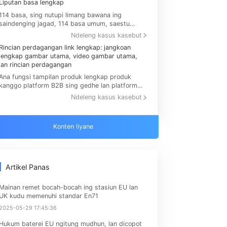
Sampeyan bisa uga seneng
g
Liputan basa lengkap
Je
114 basa, sing nutupi limang bawana ing
Ka
saindenging jagad, 114 basa umum, saestu
bas
entuk tata letak bisnis global
sub
Ndeleng kasus kasebut
Rincian perdagangan link lengkap: jangkoan
Se
rak
lengkap gambar utama, video gambar utama,
Sa
lan rincian perdagangan
kap
Ana fungsi tampilan produk lengkap produk
de
kanggo platform B2B sing gedhe lan platform
kun
B2B sing gedhe, sing nutupi gambar utama
tem
Ndeleng kasus kasebut
produk, video gambar utama, rincian produk,
gambar produk, katrangan produk, lsp.
Konten liyane