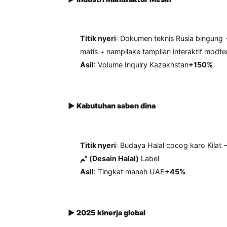
Modul
Peneturan Chain
Klik
"Pabrik China"
Supply
Swahili)
Saluran
Krisis Segara Aba
ketahanan
menyang
"China-E
perang
Ngalih budaya
Pangguna Indonesi
pembayaran
elektronik dana"
(
4. Solusi Industri lan Nilai Kuantitat
▶
Industri Manufaktur Mesin
Titik nyeri
: Dokumen teknis Rusia b