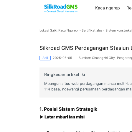
Kaca ngare
Lokasi Saiki:
Kaca Ngarep
>
Sertifikat alus
> Sistem 
Silkroad GMS Perdagangan Stas
Asli
2025-06-05
Sumber: Chuangzhi City
Ringkesan artikel iki
Mbangun situs web perdagangan manca m
114 basa, ngewangi perusahaan perdagang
1. Posisi Sistem Strategik
▶
Latar mburi lan misi