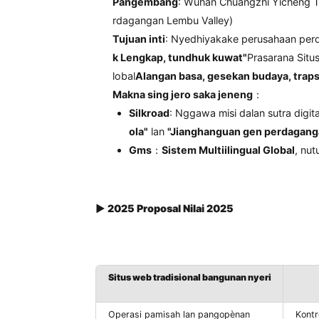
Pangembang
: Wuhan Chuangzhi Yic
rdagangan Lembu Valley)
Tujuan inti
: Nyedhiyakake perusaha
k Lengkap, tundhuk kuwat"
Prasara
lobal
Alangan basa, gesekan budaya
Makna sing jero saka jeneng
：
Silkroad
: Nggawa misi dalan sut
ola"
lan
"Jianghanguan gen per
Gms
：
Sistem Multiilingual Glob
▶
2025 Proposal Nilai 2025