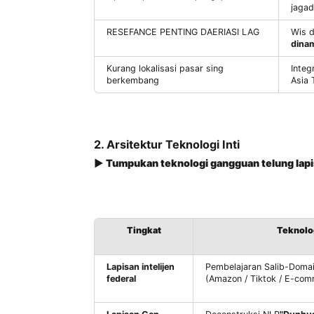
Situs web tradisional bangunan nyeri
Operasi pamisah lan pangopènan
RESEFANCE PENTING DAERIASI LAG
Kurang lokalisasi pasar sing
berkembang
2. Arsitektur Teknologi Inti
▶
Tumpukan teknologi gangguan telu