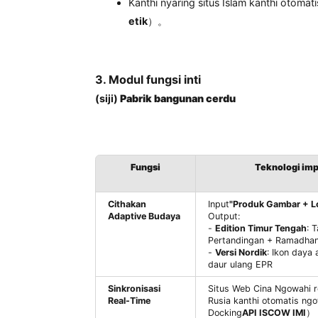
Wiwitan kadhemen basa cilik
：
Uzbek Pass
Pembelajaran Transf
9%;
Adaptasi bisnis semantik
：
"Bank power" Cina → terjemaha
mium + 30%;
Nyegah Tabo lan Ngontrol Matrix
Kanthi nyaring situs Islam kanthi 
etik
）。
3. Modul fungsi inti
(siji)
Pabrik bangunan cerdu