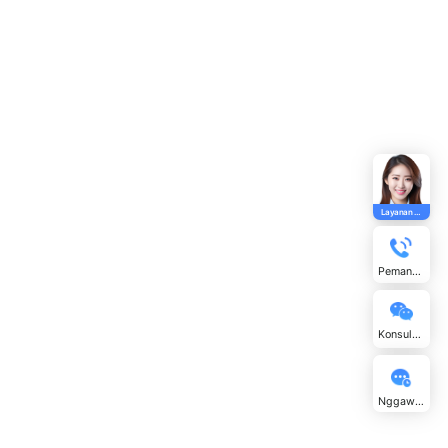
btitle
na
t
nthi oto