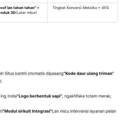
logi implementasine
Skenario kasus
bar + Logo Enterprise"
→
Merchants perhiasan Yiwu
ngasilake situs sing ketemu
engah
: Tanggal Pola
estetika Swedia ing 3 menit
Ramadhan Promosi Countdown
on daya angin minimalis + Logo
gowahi rega produk → situs web
Aja nganti kurs kurs kanthi
atis ngowahi rubel (kurs
perusahaan perdagangan Ru
W IMI
）
Waterproof lan tahan tahan"
→
Tingkat Konversi Meksiko +
imasi Produk 3D
(Latar mburi