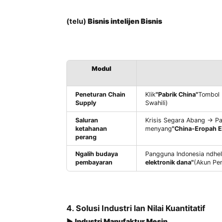
Injeksi kebijakan Dinamis
：
UPRGRADE UPGRADE EUR EPR → K
(Peringatan 72 jam sadurunge dit
Mesin Kontrol Risiko Agama
：
Dhelikake kanthi otomatis sajrone
Watak tembung sensitif tarif
：
Monitor kombinasi "Rusia + chip
ggan.
(telu)
Bisnis intelijen Bisnis