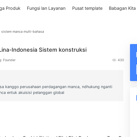
p
Rega Produk
Fungsi lan Layanan
Pusat template
konstruksi sistem manca multi-bahasa
iun Lina-Indonesia Sistem konstruksi
Pengarang: Founder
ulti-basa kanggo perusahaan perdagangan manca, ndhukung ngan
an manca entuk akuisisi pelanggan global