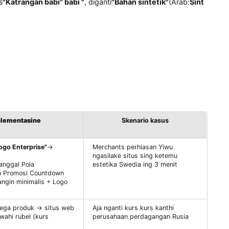
er Bahasa Turkia
, tingkat akurasi terjemahan yaiku saka 4
n Jerman
"Solusi energi darurat"
(Rencana energi darurat), p
：
otomatis
"Katrangan babi" babi "
, diganti
"Bahan sintetik"
(Ar