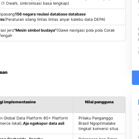
Silkroad GMS ngilangi The Deadlock
Kontrol latar mburi sing digabungake 114 stasiun ing saindengin
jagad (1 Owahi, sinkronisasi basa lengkap)
Wis dipasang
156 negara reulasi database database
dinamis
(Peraturan silang lintas lintas anyar kalebu data DEPA)
Integrasi jero
"Mesin simbol budaya"
(Gawe navigasi pola pola Co
Asia Tengah
ng lapisan