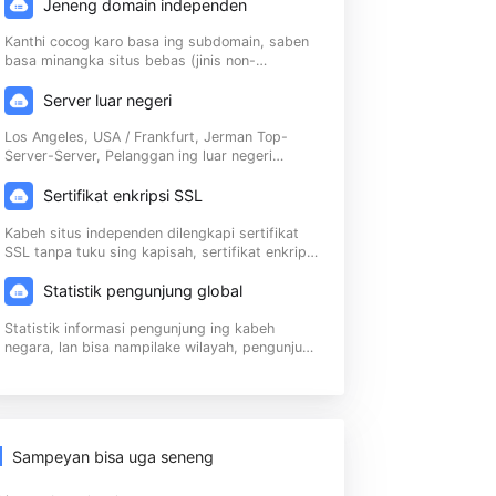
saindenging jagad, 114 basa umum, saestu
entuk tata letak bisnis global
 Zona Pe
Jeneng domain independen
Kanthi cocog karo basa ing subdomain, saben
ro, Lin
basa minangka situs bebas (jinis non-
subdirectory), lan 114 basa, i.e. 11 ...
keting G
Server luar negeri
Los Angeles, USA / Frankfurt, Jerman Top-
Server-Server, Pelanggan ing luar negeri
cquer p
diwiwiti ing sawetara detik | Bobot mesin
telusuran Google
Sertifikat enkripsi SSL
ik).
Kabeh situs independen dilengkapi sertifikat
SSL tanpa tuku sing kapisah, sertifikat enkripsi
digital adhedhasar infrastruktur utama (PKI) |
Panelusuran goole ...
Statistik pengunjung global
Statistik informasi pengunjung ing kabeh
negara, lan bisa nampilake wilayah, pengunjung
UV lan PV, PC lan data pengunjung mobile, lsp.