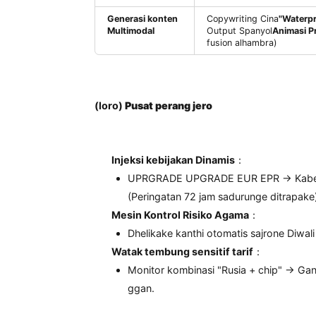
Fungsi
Tekno
Cithakan
Input
"Produk Gam
Adaptive Budaya
Output:
-
Edition Timur T
Pertandingan + 
-
Versi Nordik
: Ik
daur ulang EPR
Sinkronisasi
Situs Web Cina N
Real-Time
Rusia kanthi otom
Docking
API ISCO
Generasi konten
Copywriting Cina
"
Multimodal
Output Spanyol
An
fusion alhambra)
(loro)
Pusat perang jero