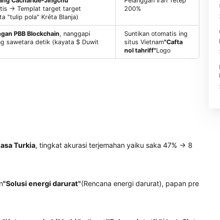
Teknologi implementasine
Nilai panggu
b-Domain Global Data Platform 80+ Platform
Prilaku Pangang
/ E-commerce lokal),
Aja ngekspor data asli
Brasil Ngoptimal
tingkat konversi 
"Dunhuang Cacharide-Jingchu
Pelanggan Iran T
bol estetis → Templat target target
200%
 (kayata "tulip pola" Kréta Blanja)
perdagangan PBB Blockchain
, nanggapi
Suntikan otomati
akan ing sawetara detik (kayata $ Duwit
situs Vietnam
"Ca
5 rcep)
nol tahriff"
Logo
gual