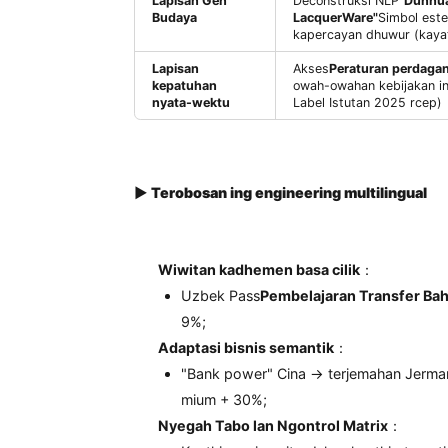
Tingkat
Lapisan intelijen
Pembelajaran Sali
federal
(Amazon / Tiktok 
Lapisan Gen
Deconstruksi NLP
Budaya
LacquerWare"
Sim
kapercayan dhuwur
Lapisan
Akses
Peraturan 
kepatuhan
owah-owahan kebij
nyata-wektu
Label Istutan 202
▶
Terobosan ing engineering multilin