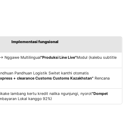
abeh Situs kanthi otomatis dipasang
"Kode daur ulang t
rapake);
 Diwali ing India
"Logo berbentuk sapi"
, ngaktifake totem m
" → Ganti
"Modul sirkuit Integrasi"
Lan micu intervensi layana