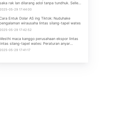
Artikel Panas
na
Mainan remet bocah-bocah ing stasiun EU lan
go
UK kudu memenuhi standar En71
ake
2025-05-29 17:45:36
situs
Hukum baterei EU ngitung mudhun, lan dicopot
etep
saka rak lan dilarang adol tanpa tundhuk. Sellers
kudu mriksa dhewe!
2025-05-29 17:44:00
Cara Entuk Dolar AS ing Tiktok: Nuduhake
s ing
pengalaman wirausaha lintas silang-tapel wates
fta
2025-05-29 17:42:52
Mesthi maca kanggo perusahaan ekspor lintas
lintas silang-tapel wates: Peraturan anyar
Amazon ing Mei
2025-05-29 17:41:17